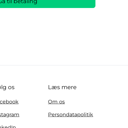
Gå til betaling
lg os
Læs mere
cebook
Om os
stagram
Persondatapolitik
nkedIn