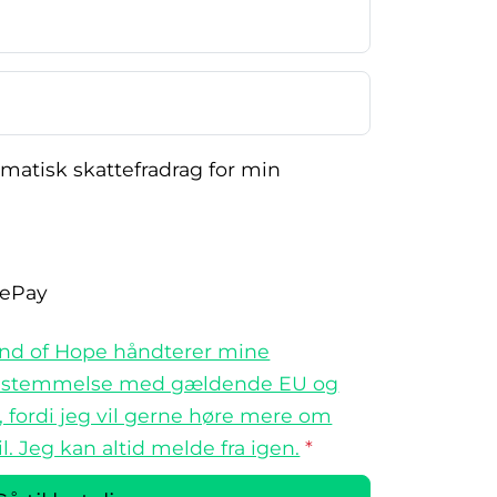
omatisk skattefradrag for min
lePay
Land of Hope håndterer mine
nsstemmelse med gældende EU og
 fordi jeg vil gerne høre mere om
. Jeg kan altid melde fra igen.
*