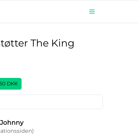
støtter The King
il Johnny
nationssiden)