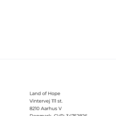
Land of Hope
Vintervej 111 st.
8210 Aarhus V
Denmark, CVR: 34752826