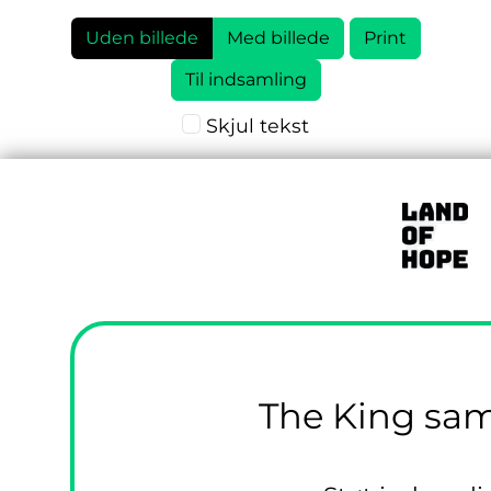
Uden billede
Med billede
Til indsamling
Skjul tekst
The King sam